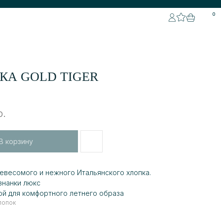
0
КА GOLD TIGER
р.
В корзину
евесомого и нежного Итальянского хлопка.
знанки люкс
ой для комфортного летнего образа
лопок