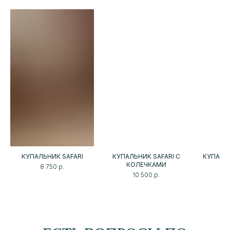
©2026 lisitsa-official.com
КУПАЛЬНИК SAFARI
КУПАЛЬНИК SAFARI С
КУПАЛЬ
КОЛЕЧКАМИ
8 750
р.
1
10 500
р.